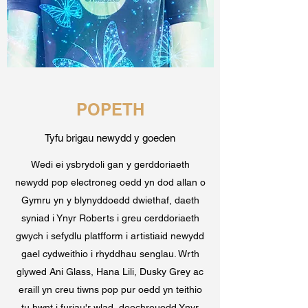
POPETH
Tyfu brigau newydd y goeden
Wedi ei ysbrydoli gan y gerddoriaeth
newydd pop electroneg oedd yn dod allan o
Gymru yn y blynyddoedd dwiethaf, daeth
syniad i Ynyr Roberts i greu cerddoriaeth
gwych i sefydlu platfform i artistiaid newydd
gael cydweithio i rhyddhau senglau. Wrth
glywed Ani Glass, Hana Lili, Dusky Grey ac
eraill yn creu tiwns pop pur oedd yn teithio
tu hwnt i furiau'r wlad, deechreuodd Ynyr